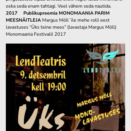
oska seda enam tahtagi. Veel vähem seda nautida.
2017
Publikupreemia
MONOMAANIA PARIM
MEESNÄITLEJA
Margus Möll´ile mehe rolli eest
lavastuses “Üks teine mees” (lavastaja Margus Möll)
Monomaania Festivalil 2017