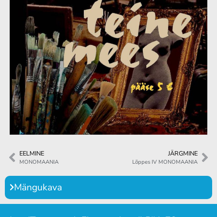
EELMINE
JÄRGMINE
MONOMAANIA
Lõppes IV MONOMAANIA
Mängukava