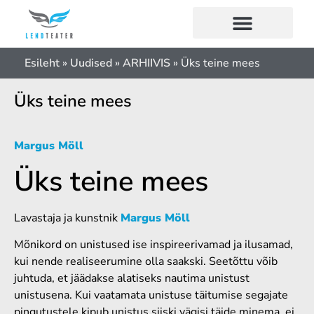
Esileht
»
Uudised
»
ARHIIVIS
»
Üks teine mees
Üks teine mees
Margus Möll
Üks teine mees
Lavastaja ja kunstnik
Margus Möll
Mõnikord on unistused ise inspireerivamad ja ilusamad,
kui nende realiseerumine olla saakski. Seetõttu võib
juhtuda, et jäädakse alatiseks nautima unistust
unistusena. Kui vaatamata unistuse täitumise segajate
pingutustele kipub unistus siiski vägisi täide minema, ei