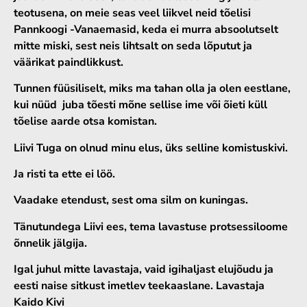
teotusena, on meie seas veel liikvel neid tõelisi
Pannkoogi -Vanaemasid, keda ei murra absoolutselt
mitte miski, sest neis lihtsalt on seda lõputut ja
väärikat paindlikkust.
Tunnen füüsiliselt, miks ma tahan olla ja olen eestlane,
kui nüüd juba tõesti mõne sellise ime või õieti küll
tõelise aarde otsa komistan.
Liivi Tuga on olnud minu elus, üks selline komistuskivi.
Ja risti ta ette ei löö.
Vaadake etendust, sest oma silm on kuningas.
Tänutundega Liivi ees, tema lavastuse protsessiloome
õnnelik jälgija.
Igal juhul mitte lavastaja, vaid igihaljast elujõudu ja
eesti naise sitkust imetlev teekaaslane. Lavastaja
Kaido Kivi