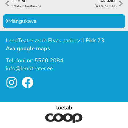
EELMINE
JÄRGMINE
“Pealiku” taastamine
Üks teine mees
Mängukava
LendTeater asub Elvas aadressil Pikk 73.
Ava google maps
Telefoni nr:
5560 2084
info@lendteater.ee
toetab