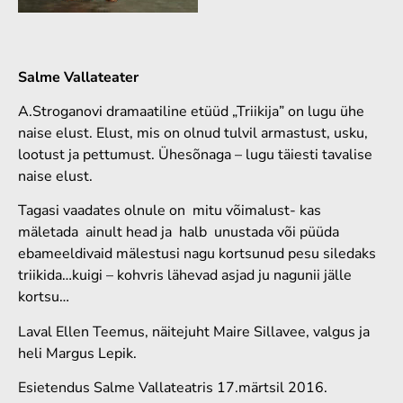
Salme Vallateater
A.Stroganovi dramaatiline etüüd „Triikija” on lugu ühe
naise elust. Elust, mis on olnud tulvil armastust, usku,
lootust ja pettumust. Ühesõnaga – lugu täiesti tavalise
naise elust.
Tagasi vaadates olnule on mitu võimalust- kas
mäletada ainult head ja halb unustada või püüda
ebameeldivaid mälestusi nagu kortsunud pesu siledaks
triikida…kuigi – kohvris lähevad asjad ju nagunii jälle
kortsu…
Laval Ellen Teemus, näitejuht Maire Sillavee, valgus ja
heli Margus Lepik.
Esietendus Salme Vallateatris 17.märtsil 2016.