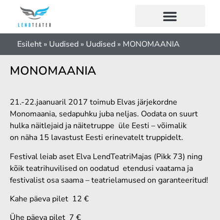
Esileht
»
Uudised
»
Uudised
»
MONOMAANIA
MONOMAANIA
21.-22.jaanuaril 2017 toimub Elvas järjekordne
Monomaania, sedapuhku juba neljas. Oodata on suurt
hulka näitlejaid ja näitetruppe üle Eesti – võimalik
on näha 15 lavastust Eesti erinevatelt truppidelt.
Festival leiab aset Elva LendTeatriMajas (Pikk 73) ning
kõik teatrihuvilised on oodatud etendusi vaatama ja
festivalist osa saama – teatrielamused on garanteeritud!
Kahe päeva pilet 12 €
Ühe päeva pilet 7 €