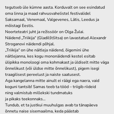
tegutseb üle kümne aasta
. Korduvalt
on see
esindatud
oma linn
a
ja
maad
rahvusvahelistel festivalidel
Saksamaa
l
, Venemaa
l
, Valgevene
s
, Läti
s
, Leedu
s ja
mõistagi
Eesti
s
.
Noorteteatri juht ja r
ežissöör
on
Olga
Žulai
.
Näide
nd „Triikija“ (Gladilštšitsa) on lavastatud
Alexand
r
Stroganovi
näidendi põhjal
.
„Triikija“ on
ühe näitleja
näidend
, õigemini
ühe
näitlejanna
,
kes
kogu
mononäid
endi kestel esitab
ülipikka
monoloog
i
oma kohmakast
ja üldiselt
mitte väga
õnnelikust (või
üldse mitte õnnelikust), pigem
isegi
traagili
sest
pereelu
st
ja naiste
saatusest
.
Aga
kangelanna mitte ainult
ei räägi ega
naer
a, vaid
koguni
tantsi
b
! Sam
as teeb ta tööd – triigib riideid
ning
valmistub
millekski
tundm
atu
ks
ja
pik
aks
tee
konnaks
…
Tundub, et ta justkui muuhulgas avab ta tänapäeva
õnnetu naise
sisemaailma,
keda päästab