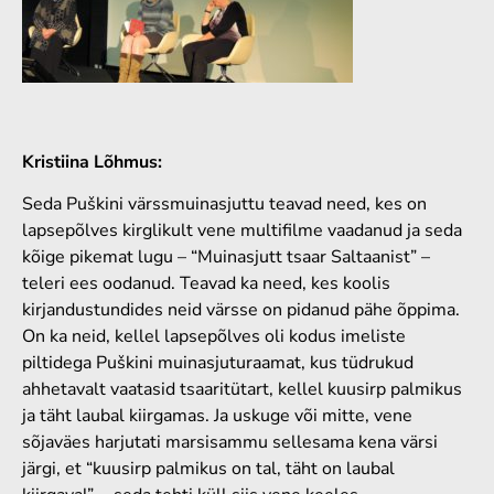
Kristiina Lõhmus:
Seda Puškini värssmuinasjuttu teavad need, kes on
lapsepõlves kirglikult vene multifilme vaadanud ja seda
kõige pikemat lugu – “Muinasjutt tsaar Saltaanist” –
teleri ees oodanud. Teavad ka need, kes koolis
kirjandustundides neid värsse on pidanud pähe õppima.
On ka neid, kellel lapsepõlves oli kodus imeliste
piltidega Puškini muinasjuturaamat, kus tüdrukud
ahhetavalt vaatasid tsaaritütart, kellel kuusirp palmikus
ja täht laubal kiirgamas. Ja uskuge või mitte, vene
sõjaväes harjutati marsisammu sellesama kena värsi
järgi, et “kuusirp palmikus on tal, täht on laubal