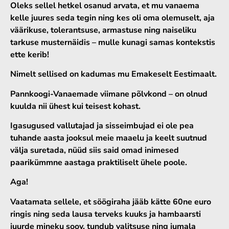
Oleks sellel hetkel osanud arvata, et mu vanaema
kelle juures seda tegin ning kes oli oma olemuselt, aja
väärikuse, tolerantsuse, armastuse ning naiseliku
tarkuse musternäidis – mulle kunagi samas kontekstis
ette kerib!
Nimelt sellised on kadumas mu Emakeselt Eestimaalt.
Pannkoogi-Vanaemade viimane põlvkond – on olnud
kuulda nii ühest kui teisest kohast.
Igasugused vallutajad ja sisseimbujad ei ole pea
tuhande aasta jooksul meie maaelu ja keelt suutnud
välja suretada, nüüd siis said omad inimesed
paarikümmne aastaga praktiliselt ühele poole.
Aga!
Vaatamata sellele, et söögiraha jääb kätte 60ne euro
ringis ning seda lausa terveks kuuks ja hambaarsti
juurde mineku soov, tundub valitsuse ning jumala