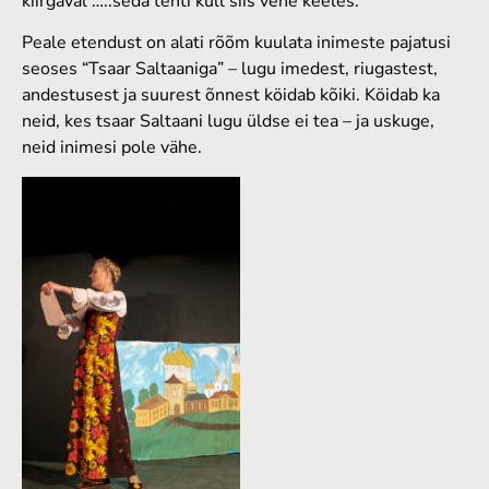
kiirgaval”…..seda tehti küll siis vene keeles.
Peale etendust on alati rõõm kuulata inimeste pajatusi
seoses “Tsaar Saltaaniga” – lugu imedest, riugastest,
andestusest ja suurest õnnest köidab kõiki. Köidab ka
neid, kes tsaar Saltaani lugu üldse ei tea – ja uskuge,
neid inimesi pole vähe.