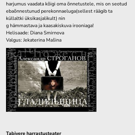
harjumus
vaadata
kõigi oma õnnetustele, mis on seotud
ebaõnnestunud
pere
konna
elu
ga
(
s
ellest räägib ta
küllaltki
üksikasjalik
ult
)
nin
g
hämmastav
a
ja
kaasakiskuva
i
roonia
ga
!
Helisaade
: Diana Smirnova
Valgus:
Je
katerina
Mašina
Tabivere harrastusteater