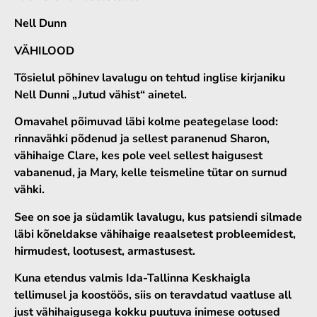
Nell Dunn
VÄHILOOD
Tõsielul põhinev lavalugu on tehtud inglise kirjaniku
Nell Dunni „Jutud vähist“ ainetel.
Omavahel põimuvad läbi kolme peategelase lood:
rinnavähki põdenud ja sellest paranenud Sharon,
vähihaige Clare, kes pole veel sellest haigusest
vabanenud, ja Mary, kelle teismeline tütar on surnud
vähki.
See on soe ja südamlik lavalugu, kus patsiendi silmade
läbi kõneldakse vähihaige reaalsetest probleemidest,
hirmudest, lootusest, armastusest.
Kuna etendus valmis Ida-Tallinna Keskhaigla
tellimusel ja koostöös, siis on teravdatud vaatluse all
just vähihaigusega kokku puutuva inimese ootused