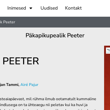
Inimesed
Uudised
Kontakt
ik Peeter
Päkapikupealik Peeter
 PEETER
tjan Tammi,
Airé Pajur
lasteaiapäevast, mil rühma ilmub ootamatult kummaline
dlusega on ta ühteaegu nii peletav kui ka huvi ja