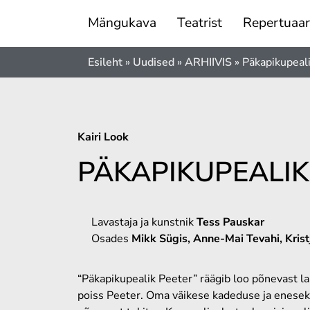
Mängukava
Teatrist
Repertuaar
Esileht
»
Uudised
»
ARHIIVIS
»
Päkapikupeal
Kairi Look
PÄKAPIKUPEALIK
Lavastaja ja kunstnik
Tess Pauskar
Osades
Mikk Sügis, Anne-Mai Tevahi, Kris
“Päkapikupealik Peeter” räägib loo põnevast 
poiss Peeter. Oma väikese kadeduse ja enesekin