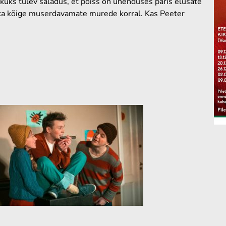
kuks tulev saladus, et poiss on ühenduses päris elusate
 ka kõige muserdavamate murede korral. Kas Peeter