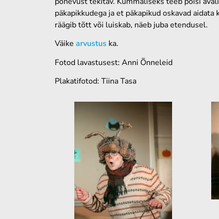
põnevust tekitav. Kummaliseks teeb poisi avali
päkapikkudega ja et päkapikud oskavad aidata
räägib tõtt või luiskab, näeb juba etendusel.
Väike
arvustus
ka.
Fotod lavastusest: Anni Õnneleid
Plakatifotod: Tiina Tasa