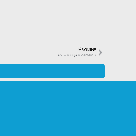
JÄRGMINE
Tänu – suur ja südamest :)