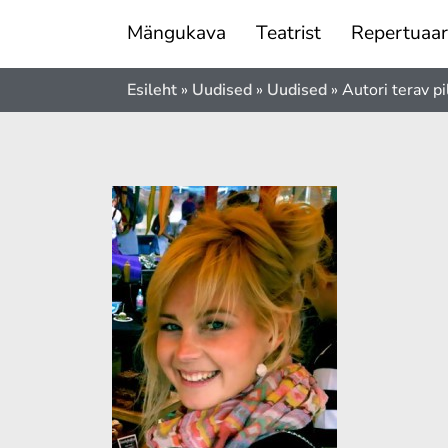
Mängukava
Teatrist
Repertuaar
Esileht
»
Uudised
»
Uudised
»
Autori terav pi