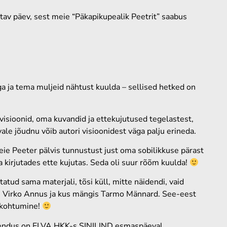
tav päev, sest meie “Päkapikupealik Peetrit” saabus
a ja tema muljeid nähtust kuulda – sellised hetked on
 visioonid, oma kuvandid ja ettekujutused tegelastest,
le jõudnu võib autori visioonidest väga palju erineda.
eie Peeter pälvis tunnustust just oma sobilikkuse pärast
ma kirjutades ette kujutas. Seda oli suur rõõm kuulda!
ud sama materjali, tõsi küll, mitte näidendi, vaid
as Virko Annus ja kus mängis Tarmo Männard. See-eest
 kohtumine!
etendus on ELVA HKK-s SINILIND esmaspäeval,