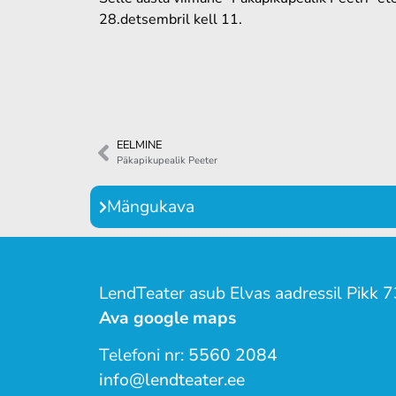
28.detsembril kell 11.
EELMINE
Päkapikupealik Peeter
Mängukava
LendTeater asub Elvas aadressil Pikk 7
Ava google maps
Telefoni nr:
5560 2084
info@lendteater.ee