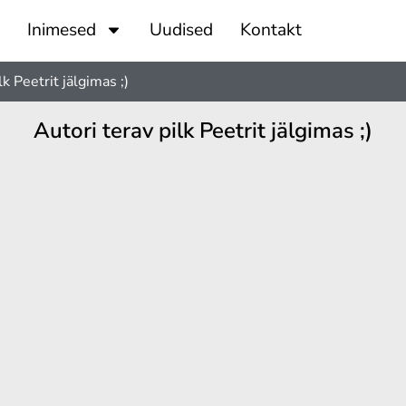
Inimesed
Uudised
Kontakt
lk Peetrit jälgimas ;)
Autori terav pilk Peetrit jälgimas ;)