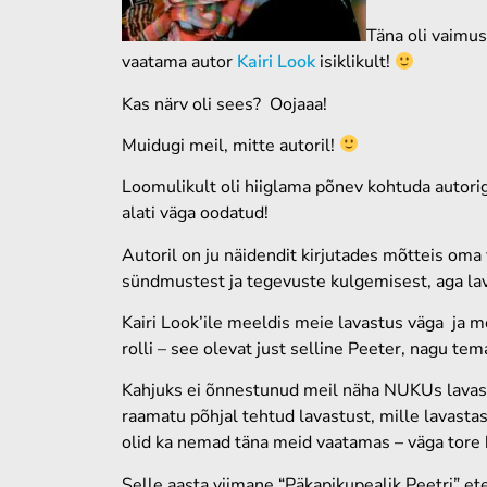
Täna oli vaimus
vaatama autor
Kairi Look
isiklikult!
Kas närv oli sees? Oojaaa!
Muidugi meil, mitte autoril!
Loomulikult oli hiiglama põnev kohtuda autorig
alati väga oodatud!
Autoril on ju näidendit kirjutades mõtteis oma
sündmustest ja tegevuste kulgemisest, aga lava
Kairi Look’ile meeldis meie lavastus väga ja m
rolli – see olevat just selline Peeter, nagu te
Kahjuks ei õnnestunud meil näha NUKUs lavastat
raamatu põhjal tehtud lavastust, mille lavast
olid ka nemad täna meid vaatamas – väga tore
Selle aasta viimane “Päkapikupealik Peetri” 