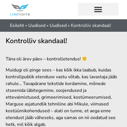
Esileht
»
Uudised
»
Uudised
»
Kontrolliv skandaal!
Kontrolliv skandaal!
Täna oli ärev päev – kontrolletendus!
Muidugi oli pinge sees – kas kõik ikka laabub, kuidas
kontrollpublik etenduse vastu võtab, kas lavastaja jääb
rahule… Tavapärane tekstide kordamine, mõnede
stseenida läbitegemine, soojendused ja
ettevalmistused, grimeerimised, kostümeerumised,
Marguse asjatundlik tehniline abi Mikule, viimased
kostüümikohendused – alati on tunne, et aega enne
etendust jääb väheseks, aga samas on nii oodatud see
hetk, mil kõik algab.