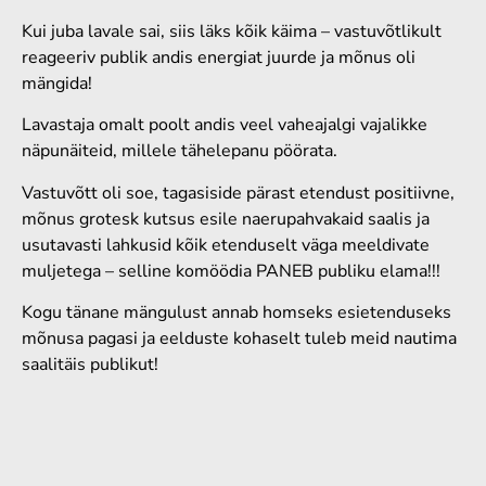
Kui juba lavale sai, siis läks kõik käima – vastuvõtlikult
reageeriv publik andis energiat juurde ja mõnus oli
mängida!
Lavastaja omalt poolt andis veel vaheajalgi vajalikke
näpunäiteid, millele tähelepanu pöörata.
Vastuvõtt oli soe, tagasiside pärast etendust positiivne,
mõnus grotesk kutsus esile naerupahvakaid saalis ja
usutavasti lahkusid kõik etenduselt väga meeldivate
muljetega – selline komöödia PANEB publiku elama!!!
Kogu tänane mängulust annab homseks esietenduseks
mõnusa pagasi ja eelduste kohaselt tuleb meid nautima
saalitäis publikut!