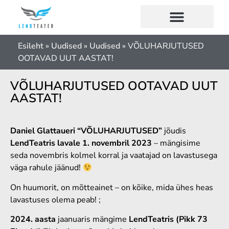
Esileht
»
Uudised
»
Uudised
»
VÕLUHARJUTUSED
OOTAVAD UUT AASTAT!
VÕLUHARJUTUSED OOTAVAD UUT
AASTAT!
Daniel Glattaueri “VÕLUHARJUTUSED”
jõudis
LendTeatris lavale 1. novembril 2023
– mängisime
seda novembris kolmel korral ja vaatajad on lavastusega
väga rahule jäänud!
On huumorit, on mõtteainet – on kõike, mida ühes heas
lavastuses olema peab! ;
2024. aasta
jaanuaris mängime
LendTeatris (Pikk 73