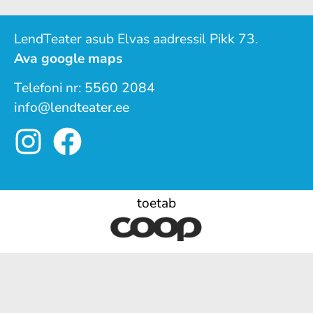
LendTeater asub Elvas aadressil Pikk 73.
Ava google maps
Telefoni nr:
5560 2084
info@lendteater.ee
toetab