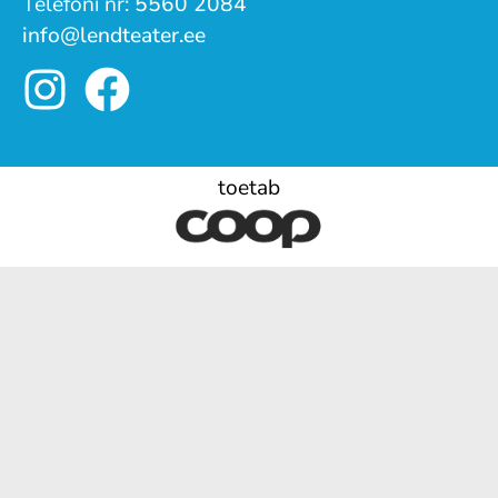
Telefoni nr:
5560 2084
info@lendteater.ee
toetab