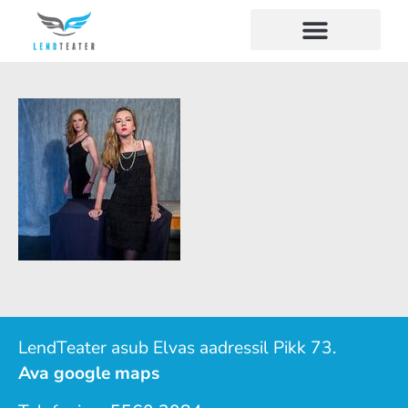
LendTeater asub Elvas aadressil Pikk 73.
Ava google maps