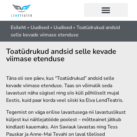
Esileht
»
Uudised
»
Uudised
»
Toatüdrukud andsid
selle kevade viimase etenduse
Toatüdrukud andsid selle kevade
viimase etenduse
Täna oli see päev, kus “Toatüdrukud” andsid selle
kevade viimase etenduse. Taas on võimalik seda
lavastust näha sügisel ning siis küll põhiliselt mujal
Eestis, kuid paar korda veel siiski ka Elva LendTeatris.
Tegemist on väga erilise lavastusega nii lavastuslikust
küljest kui näitlejatööde poolest – mõtteainet jätkub
kindlasti kauemaks. Ain Saviauk lavastas ning Tess
Pauskar ja Anne-Mai Tevahi on laval tõelised