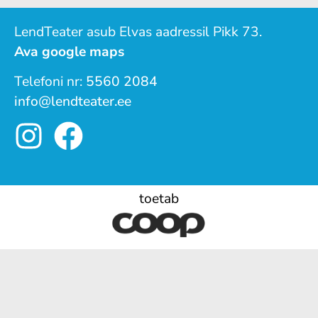
LendTeater asub Elvas aadressil Pikk 73.
Ava google maps
Telefoni nr:
5560 2084
info@lendteater.ee
toetab