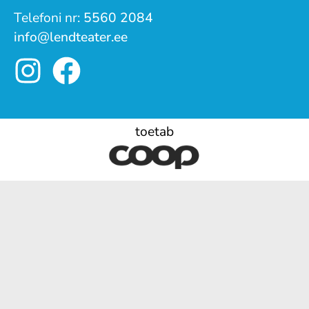
Telefoni nr:
5560 2084
info@lendteater.ee
toetab