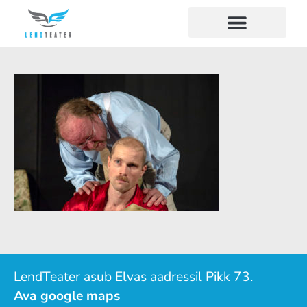
LendTeater asub Elvas aadressil Pikk 73.
Ava google maps