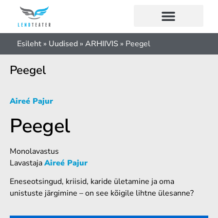
Esileht
»
Uudised
»
ARHIIVIS
»
Peegel
Peegel
Aireé Pajur
Peegel
Monolavastus
Lavastaja
Aireé Pajur
Eneseotsingud, kriisid, karide ületamine ja oma
unistuste järgimine – on see kõigile lihtne ülesanne?