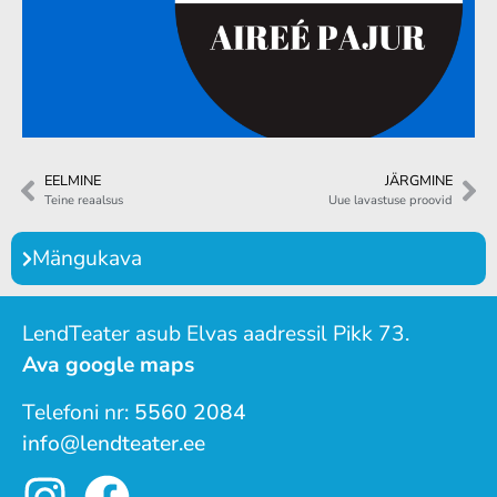
EELMINE
JÄRGMINE
Teine reaalsus
Uue lavastuse proovid
Mängukava
LendTeater asub Elvas aadressil Pikk 73.
Ava google maps
Telefoni nr:
5560 2084
info@lendteater.ee