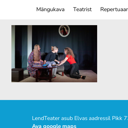
Mängukava
Teatrist
Repertuaar
LendTeater asub Elvas aadressil Pikk 7
Ava google maps