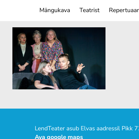
Mängukava
Teatrist
Repertuaar
LendTeater asub Elvas aadressil Pikk 7
Ava google maps