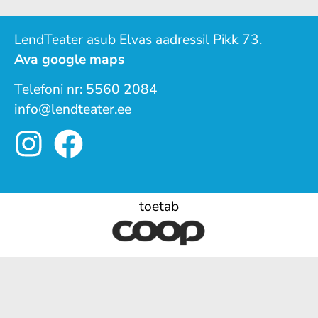
LendTeater asub Elvas aadressil Pikk 73.
Ava google maps
Telefoni nr:
5560 2084
info@lendteater.ee
toetab