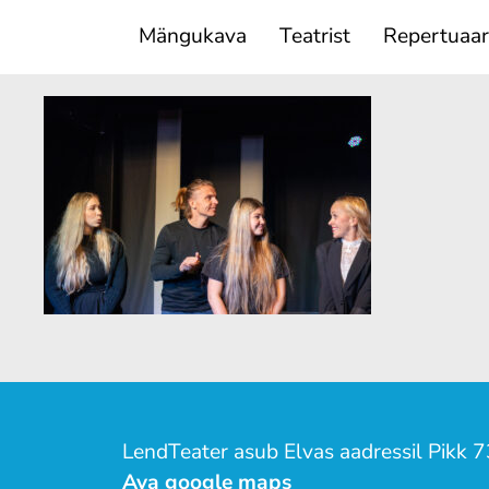
Mängukava
Teatrist
Repertuaar
LendTeater asub Elvas aadressil Pikk 7
Ava google maps