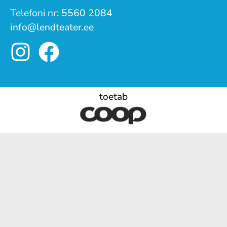
Telefoni nr:
5560 2084
info@lendteater.ee
toetab