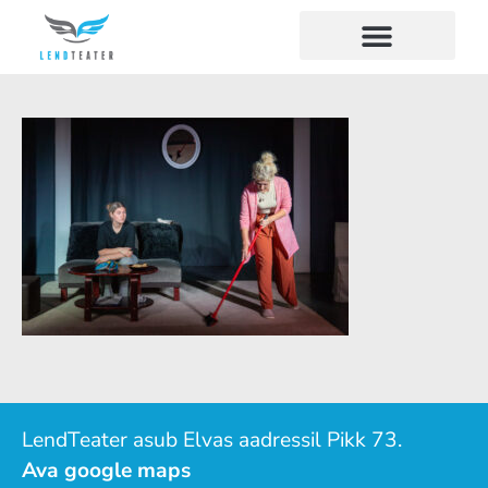
LendTeater asub Elvas aadressil Pikk 73.
Ava google maps