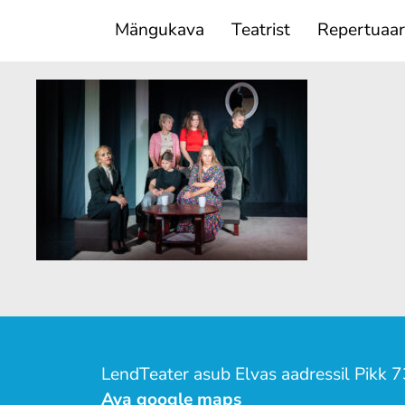
Mängukava
Teatrist
Repertuaar
LendTeater asub Elvas aadressil Pikk 7
Ava google maps