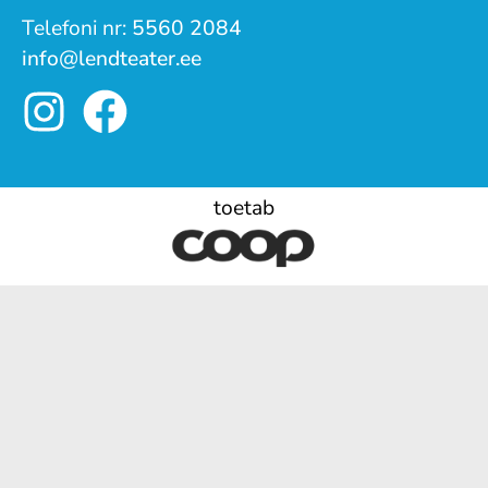
Telefoni nr:
5560 2084
info@lendteater.ee
toetab