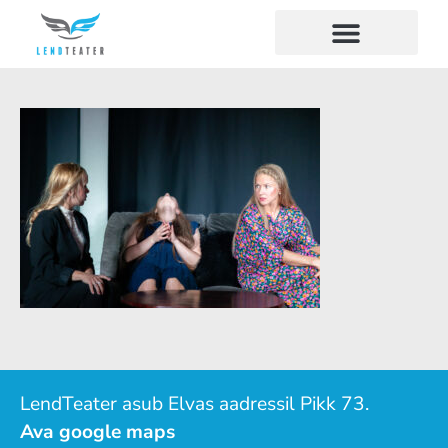
LendTeater asub Elvas aadressil Pikk 73.
Ava google maps