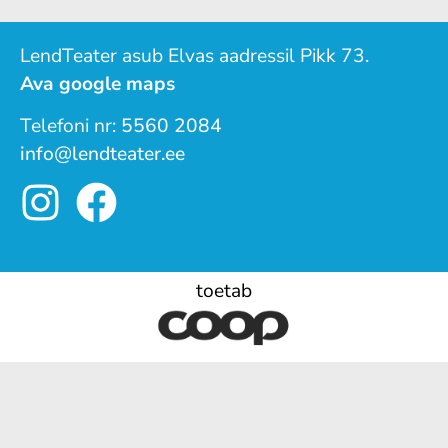
LendTeater asub Elvas aadressil Pikk 73.
Ava google maps
Telefoni nr:
5560 2084
info@lendteater.ee
toetab