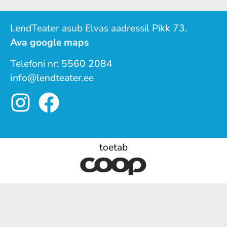
LendTeater asub Elvas aadressil Pikk 73.
Ava google maps
Telefoni nr:
5560 2084
info@lendteater.ee
toetab