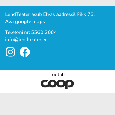
LendTeater asub Elvas aadressil Pikk 73.
Ava google maps
Telefoni nr:
5560 2084
info@lendteater.ee
toetab