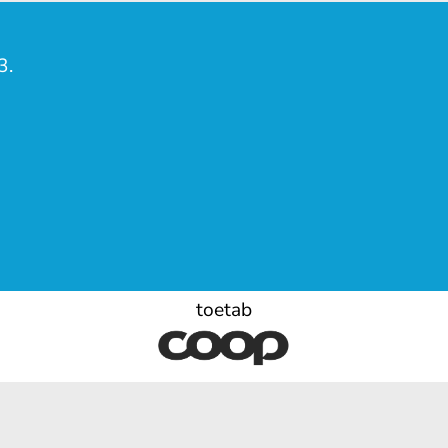
3.
toetab