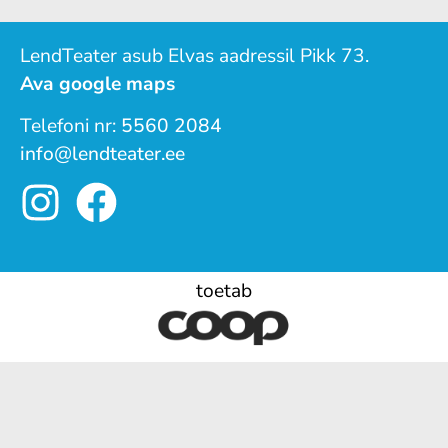
LendTeater asub Elvas aadressil Pikk 73.
Ava google maps
Telefoni nr:
5560 2084
info@lendteater.ee
toetab