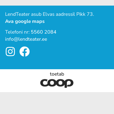
LendTeater asub Elvas aadressil Pikk 73.
Ava google maps
Telefoni nr:
5560 2084
info@lendteater.ee
toetab