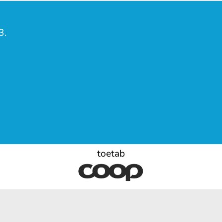
3.
toetab