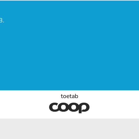
3.
toetab