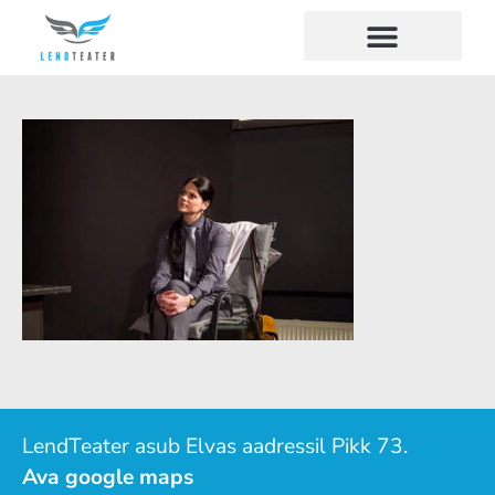
LendTeater asub Elvas aadressil Pikk 73.
Ava google maps