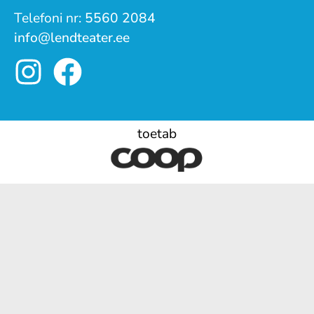
Telefoni nr:
5560 2084
info@lendteater.ee
toetab