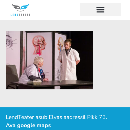
LendTeater asub Elvas aadressil Pikk 73.
Ava google maps