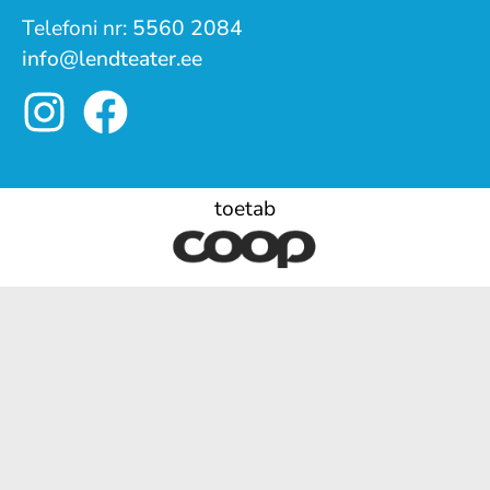
Telefoni nr:
5560 2084
info@lendteater.ee
toetab