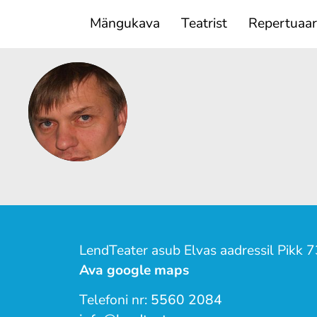
Mängukava
Teatrist
Repertuaar
LendTeater asub Elvas aadressil Pikk 7
Ava google maps
Telefoni nr:
5560 2084