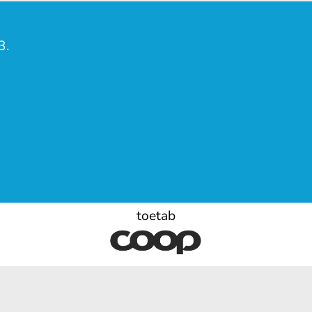
3.
toetab