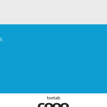
3.
toetab