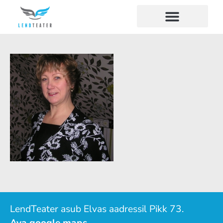
LendTeater asub Elvas aadressil Pikk 73.
Ava google maps