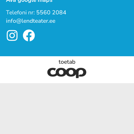
Telefoni nr:
5560 2084
info@lendteater.ee
toetab