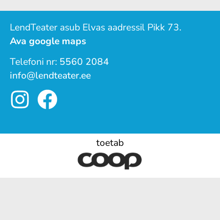
LendTeater asub Elvas aadressil Pikk 73.
Ava google maps
Telefoni nr:
5560 2084
info@lendteater.ee
toetab