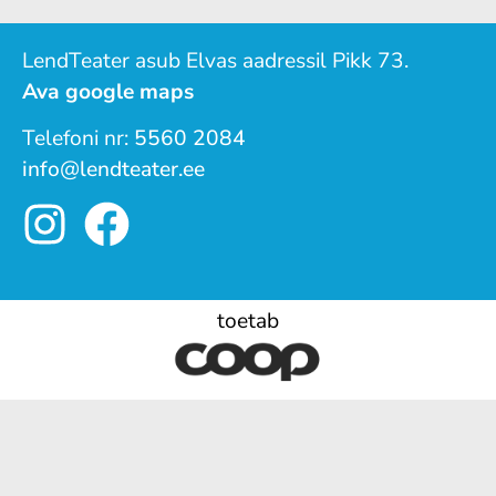
LendTeater asub Elvas aadressil Pikk 73.
Ava google maps
Telefoni nr:
5560 2084
info@lendteater.ee
toetab