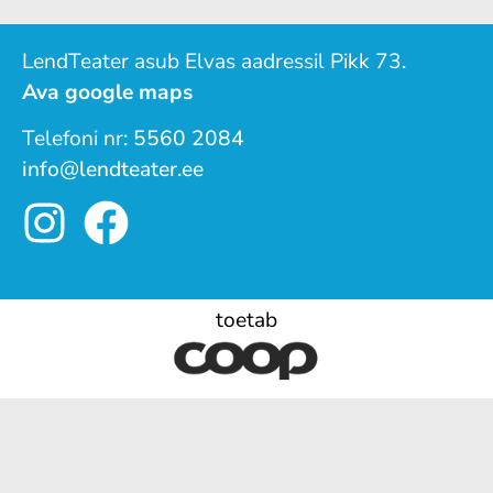
LendTeater asub Elvas aadressil Pikk 73.
Ava google maps
Telefoni nr:
5560 2084
info@lendteater.ee
toetab