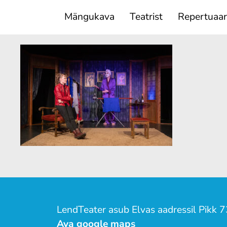
Mängukava
Teatrist
Repertuaar
LendTeater asub Elvas aadressil Pikk 7
Ava google maps