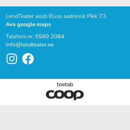
LendTeater asub Elvas aadressil Pikk 73.
Ava google maps
Telefoni nr:
5560 2084
info@lendteater.ee
toetab