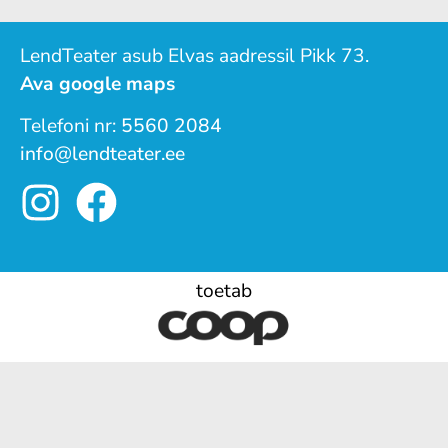
LendTeater asub Elvas aadressil Pikk 73.
Ava google maps
Telefoni nr:
5560 2084
info@lendteater.ee
toetab