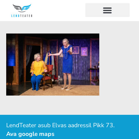
LendTeater asub Elvas aadressil Pikk 73.
Ava google maps