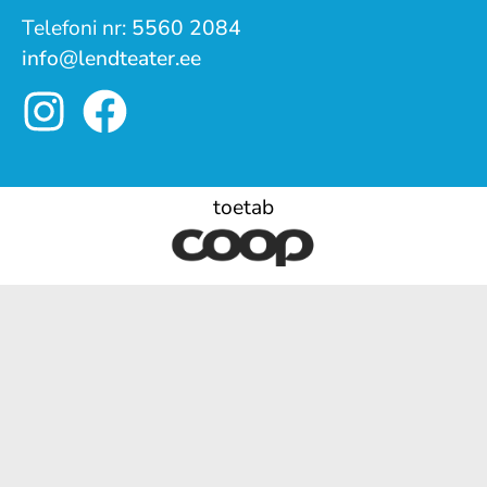
Telefoni nr:
5560 2084
info@lendteater.ee
toetab