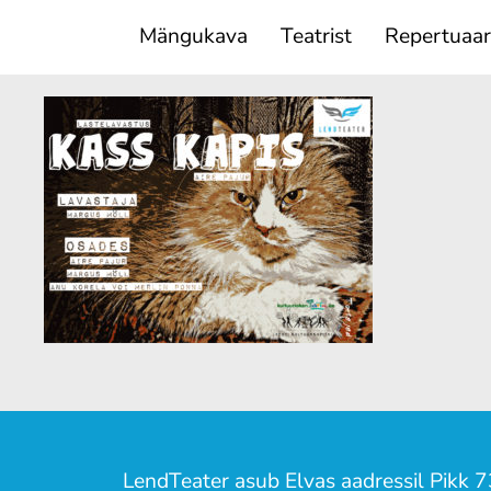
Mängukava
Teatrist
Repertuaar
LendTeater asub Elvas aadressil Pikk 7