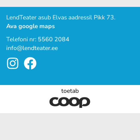
LendTeater asub Elvas aadressil Pikk 73.
Ava google maps
Telefoni nr:
5560 2084
info@lendteater.ee
toetab