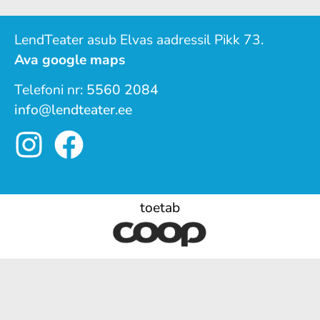
LendTeater asub Elvas aadressil Pikk 73.
Ava google maps
Telefoni nr:
5560 2084
info@lendteater.ee
toetab