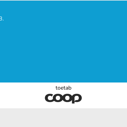
3.
toetab