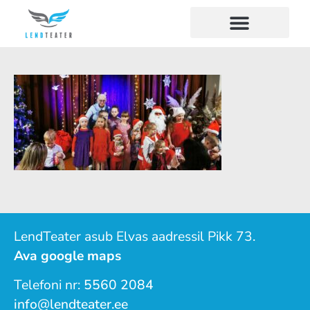
LendTeater asub Elvas aadressil Pikk 73.
Ava google maps
Telefoni nr:
5560 2084
info@lendteater.ee