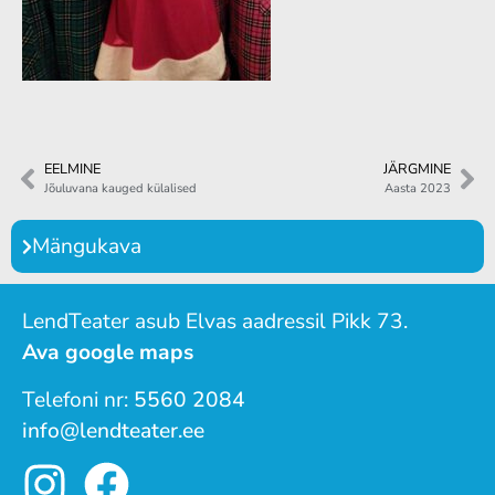
EELMINE
JÄRGMINE
Jõuluvana kauged külalised
Aasta 2023
Mängukava
LendTeater asub Elvas aadressil Pikk 73.
Ava google maps
Telefoni nr:
5560 2084
info@lendteater.ee