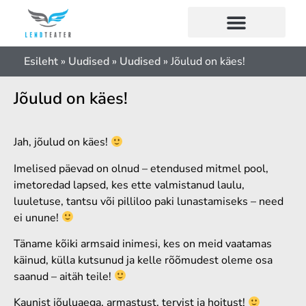
Esileht
»
Uudised
»
Uudised
»
Jõulud on käes!
Jõulud on käes!
Jah, jõulud on käes!
Imelised päevad on olnud – etendused mitmel pool,
imetoredad lapsed, kes ette valmistanud laulu,
luuletuse, tantsu või pilliloo paki lunastamiseks – need
ei unune!
Täname kõiki armsaid inimesi, kes on meid vaatamas
käinud, külla kutsunud ja kelle rõõmudest oleme osa
saanud – aitäh teile!
Kaunist jõuluaega, armastust, tervist ja hoitust!