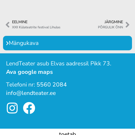
EELMINE
JÄRGMINE
XXII Külateatrite festival Lihulas
PÕRGULIK ÕNN
Mängukava
LendTeater asub Elvas aadressil Pikk 73.
Ava google maps
Telefoni nr:
5560 2084
info@lendteater.ee
toetab