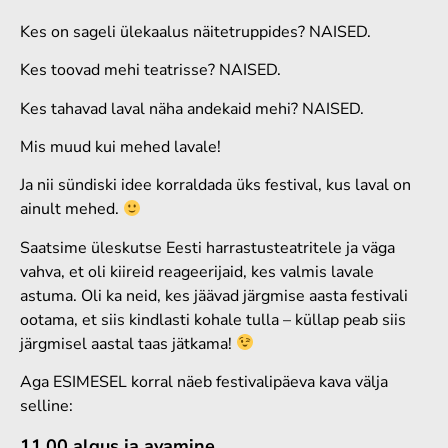
Kes on sageli ülekaalus näitetruppides? NAISED.
Kes toovad mehi teatrisse? NAISED.
Kes tahavad laval näha andekaid mehi? NAISED.
Mis muud kui mehed lavale!
Ja nii sündiski idee korraldada üks festival, kus laval on
ainult mehed.
Saatsime üleskutse Eesti harrastusteatritele ja väga
vahva, et oli kiireid reageerijaid, kes valmis lavale
astuma. Oli ka neid, kes jäävad järgmise aasta festivali
ootama, et siis kindlasti kohale tulla – küllap peab siis
järgmisel aastal taas jätkama!
Aga ESIMESEL korral näeb festivalipäeva kava välja
selline:
11.00 algus ja avamine