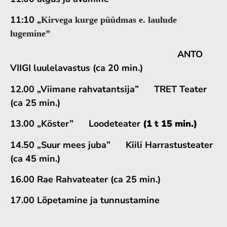
11:10 „
Kirvega kurge püüdmas e. laulude
lugemine”
ANTO
VIIGI
luulelavastus
(ca 20 min.)
12.00 „
Viimane rahvatantsija”
TRET Teater
(ca 25 min.)
13.00 „Köster”
Loodeteater
(1 t 15 min.)
14.50 „
Suur mees juba”
Kiili Harrastusteater
(ca 45 min.)
1
6
.
0
0 Rae Rahvateater (ca 25 min.)
17.
0
0 Lõpetamine ja tunnustamine