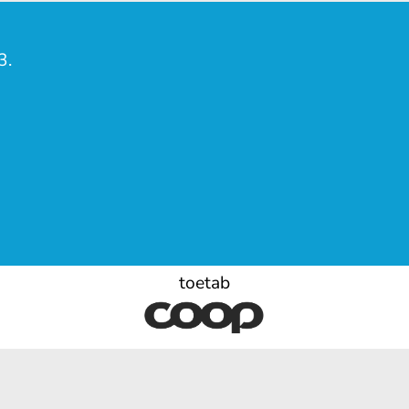
3.
toetab