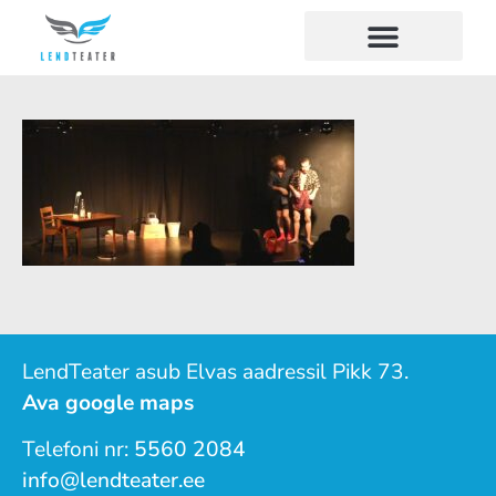
LendTeater asub Elvas aadressil Pikk 73.
Ava google maps
Telefoni nr:
5560 2084
info@lendteater.ee