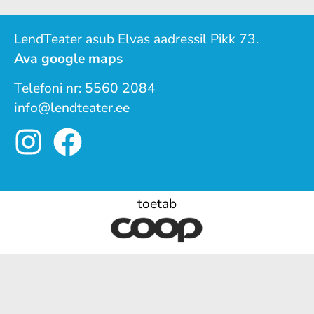
LendTeater asub Elvas aadressil Pikk 73.
Ava google maps
Telefoni nr:
5560 2084
info@lendteater.ee
toetab